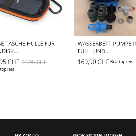
SSERBETT PUMPE INKL.
GILLETTE MACH3
L- UND...
RASIERKLINGEN
9,90 CHF
17,90 CHF
Bruttopreis
Bruttopreis
IHR KONTO
SHOP-EINSTELLUNGEN