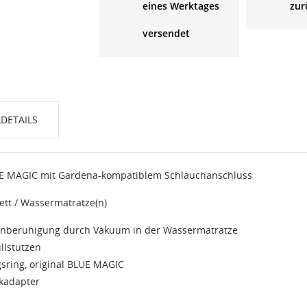
eines Werktages
zur
versendet
DETAILS
UE MAGIC mit Gardena-kompatiblem Schlauchanschluss
tt / Wassermatratze(n)
lenberuhigung durch Vakuum in der Wassermatratze
llstutzen
gsring, original BLUE MAGIC
ckadapter