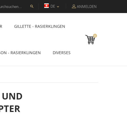
DE
ANMELDEN


R
GILLETTE - RASIERKLINGEN
0
SON - RASIERKLINGEN
DIVERSES
- UND
PTER