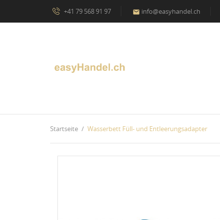
+41 79 568 91 97
info@easyhandel.ch

Startseite
Wasserbett Füll- und Entleerungsadapter