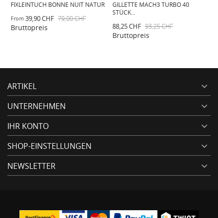
UR
GILLETTE MACH3 TURBO 40
GILLETTE PROGLIDE 40 STÜCK
STÜCK...
RASIERKLINGEN
Bruttopreis
88,25 CHF
93,25 CHF
133,25 CHF
Bruttopreis
ARTIKEL

UNTERNEHMEN

IHR KONTO

SHOP-EINSTELLUNGEN

NEWSLETTER
