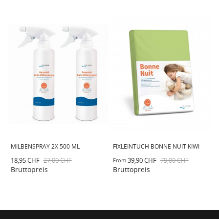
MILBENSPRAY 2X 500 ML
FIXLEINTUCH BONNE NUIT KIWI
G
R
18,95 CHF
27,00 CHF
39,90 CHF
79,00 CHF
From
5
Bruttopreis
Bruttopreis