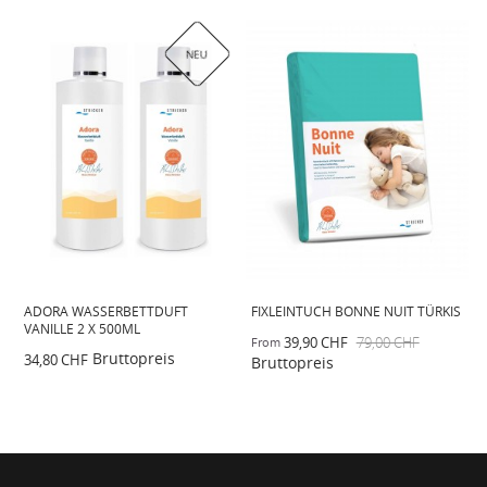
NEU
ADORA WASSERBETTDUFT
FIXLEINTUCH BONNE NUIT TÜRKIS
G
VANILLE 2 X 500ML
S
39,90 CHF
79,00 CHF
From
Bruttopreis
34,80 CHF
2
Bruttopreis