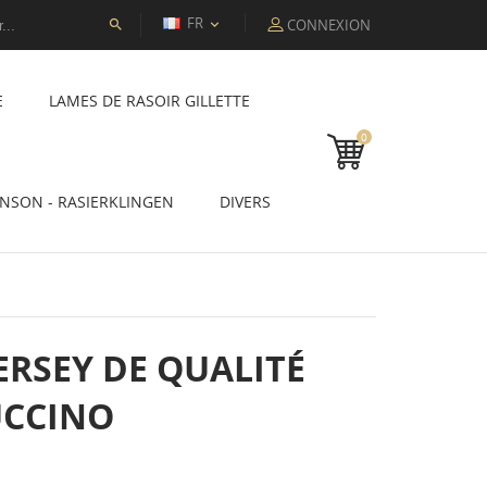
FR
CONNEXION


E
LAMES DE RASOIR GILLETTE
0
INSON - RASIERKLINGEN
DIVERS
ERSEY DE QUALITÉ
UCCINO