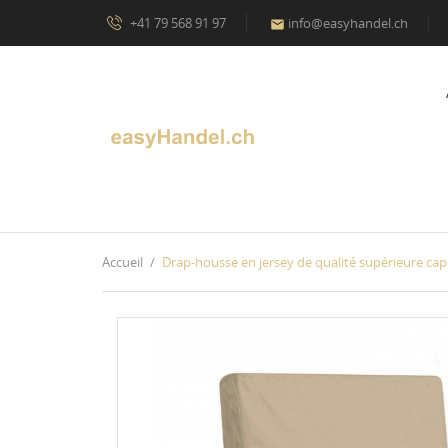
+41 79 568 91 97
info@easyhandel.ch

Accueil
Drap-housse en jersey de qualité supérieure ca