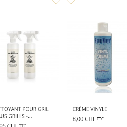
ÈME VINYLE
ADAPTATEUR DE
REMPLISSAGE ET DE...
00 CHF
TTC
11,95 CHF
TTC