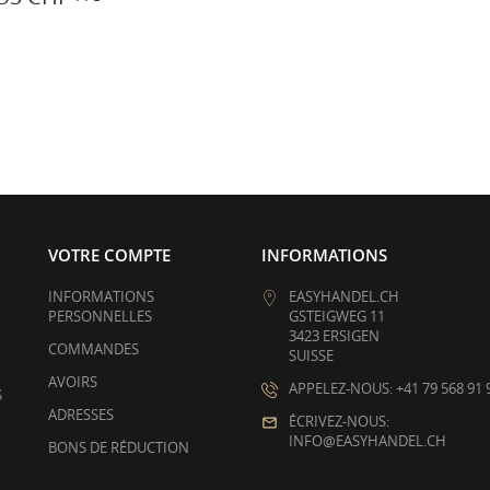
VOTRE COMPTE
INFORMATIONS
INFORMATIONS
EASYHANDEL.CH
PERSONNELLES
GSTEIGWEG 11
3423 ERSIGEN
COMMANDES
SUISSE
AVOIRS
APPELEZ-NOUS: +41 79 568 91 
S
ADRESSES
ÉCRIVEZ-NOUS:
INFO@EASYHANDEL.CH
BONS DE RÉDUCTION