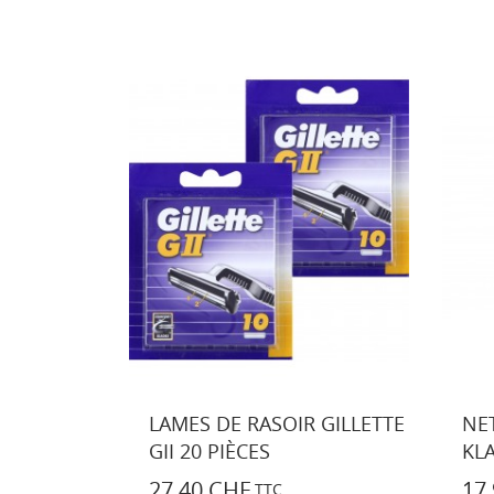
 GILLETTE
NETTOYANT POUR GRIL
CR
KLAUS GRILLS -...
8,
17,95 CHF
TTC