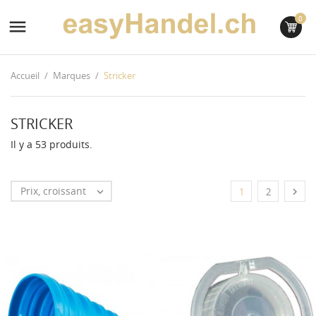
0

Accueil
Marques
Stricker
STRICKER
Il y a 53 produits.
Prix, croissant


1
2