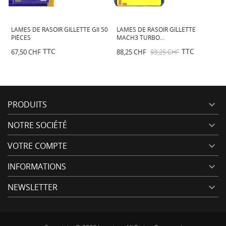
LAMES DE RASOIR GILLETTE GII 50
LAMES DE RASOIR GILLETTE
L
PIÈCES
MACH3 TURBO...
F
TTC
TTC
67,50 CHF
88,25 CHF
93,25 CHF
1
PRODUITS

NOTRE SOCIÉTÉ

VOTRE COMPTE

INFORMATIONS

NEWSLETTER
