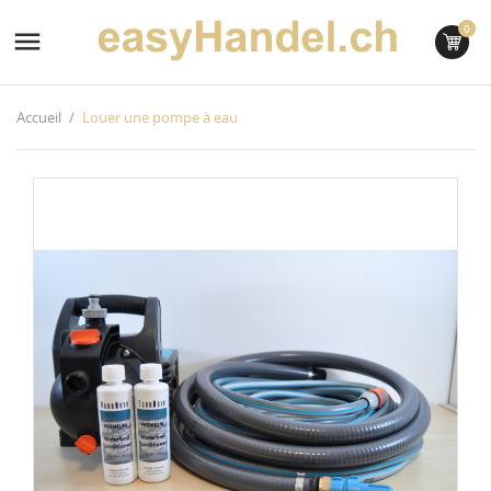
0

Accueil
Louer une pompe à eau