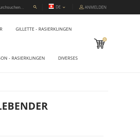
DE
ANMELDEN


R
GILLETTE - RASIERKLINGEN
0
SON - RASIERKLINGEN
DIVERSES
LEBENDER