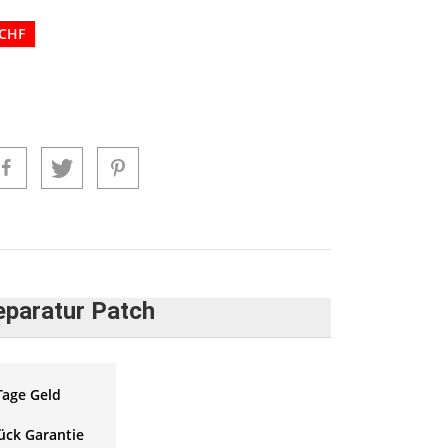
 CHF
eparatur Patch
Tage Geld
ück Garantie