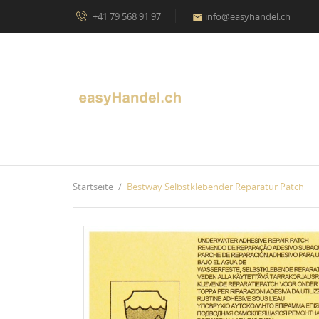
+41 79 568 91 97
info@easyhandel.ch

Startseite
Bestway Selbstklebender Reparatur Patch