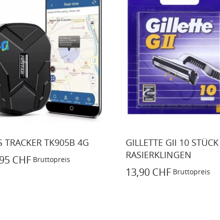
LETTE GII 10 STÜCK
WASSERBETT HEIZUN
SIERKLINGEN
CARBON HEATER...
,90 CHF
139,00 CHF
159,00 C
Bruttopreis
Bruttopreis