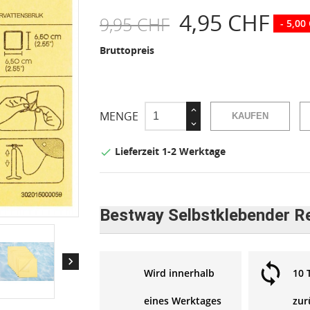
4,95 CHF
9,95 CHF
- 5,00
Bruttopreis
MENGE
KAUFEN
Lieferzeit 1-2 Werktage

Bestway Selbstklebender R

Wird innerhalb
10 
eines Werktages
zur