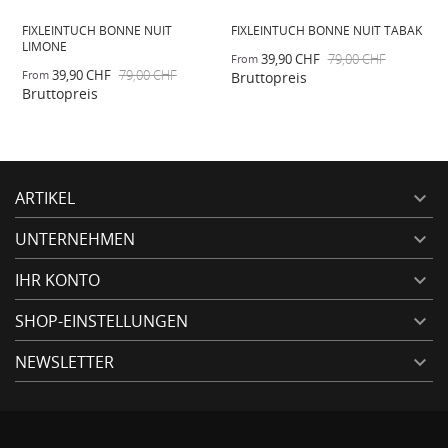
FIXLEINTUCH BONNE NUIT TABAK
GILLETTE FUSION5 12 STÜCK
39,90 CHF
79,00 CHF
29,95 CHF
32,95 CHF
From
Bruttopreis
Bruttopreis
ARTIKEL

UNTERNEHMEN

IHR KONTO

SHOP-EINSTELLUNGEN

NEWSLETTER
